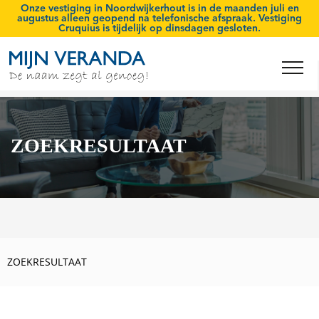
Onze vestiging in Noordwijkerhout is
in de maanden juli en
augustus
alleen geopend na telefonische afspraak. Vestiging
Cruquius is tijdelijk op
dinsdagen gesloten
.
ZOEKRESULTAAT
ZOEKRESULTAAT