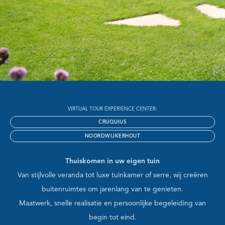
VIRTUAL TOUR EXPERIENCE CENTER:
CRUQUIUS
NOORDWIJKERHOUT
Thuiskomen in uw eigen tuin
Van stijlvolle veranda tot luxe tuinkamer of serre, wij creëren
buitenruimtes om jarenlang van te genieten.
Maatwerk, snelle realisatie en persoonlijke begeleiding van
begin tot eind.