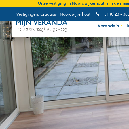
Onze vestiging in Noordwijkerhout is
in de maan
Vestigingen:
Cruquius
|
Noordwijkerhout
+31 (0)23 - 30
Veranda's
T