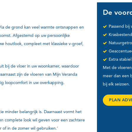
De voord
Passend bij 
r. Via de grond kan veel warmte ontsnappen en
Krasbestend
tkomst. Afgestemd op uw persoonlijke
Natuurgetro
we houtlook, compleet met klassieke v-groef,
Geaccentuee
Extra stabiel
uit bij de vloer in uw woonkamer, waardoor
Met de vloeren
aarnaast zijn de vloeren van Mijn Veranda
meer dan een bu
tig loopcomfort in uw overkapping.
bij elk seizoen.
PLAN ADV
ie minder belangrijk is. Daarnaast vormt het
n complete look wil geven voor een zachtere
r of in de zomer wil gebruiken.'