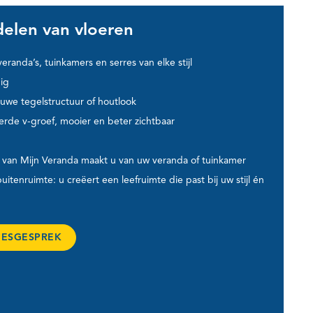
elen van vloeren
veranda’s, tuinkamers en serres van elke stijl
ig
uwe tegelstructuur of houtlook
rde v-groef, mooier en beter zichtbaar
 van Mijn Veranda maakt u van uw veranda of tuinkamer
itenruimte: u creëert een leefruimte die past bij uw stijl én
IESGESPREK