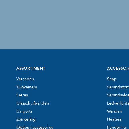
ASSORTIMENT
ACCESSOI
Veranda’s
Shop
Tuinkamers
Verandazon
Serres
Verandavlo
Glasschuifwanden
Ledverlicht
Carports
Wanden
Zonwering
Heaters
Opties / accessoires
Fundering