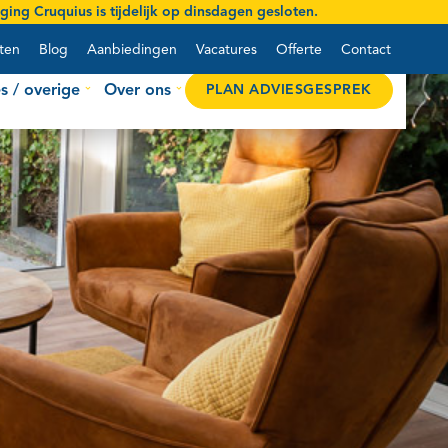
ing Cruquius is tijdelijk op
dinsdagen gesloten
.
ten
Blog
Aanbiedingen
Vacatures
Offerte
Contact
s / overige
Over ons
PLAN ADVIESGESPREK