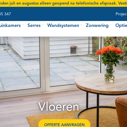
den juli en augustus
alleen geopend na telefonische afspraak. Vestig
35 347
Projec
uinkamers
Serres
Wandsystemen
Zonwering
Optie
Vloeren
OFFERTE AANVRAGEN