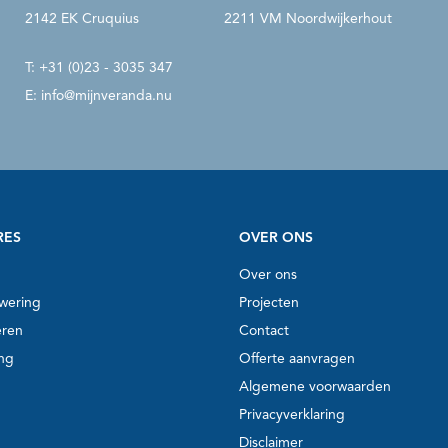
2142 EK Cruquius
2211 VM Noordwijkerhout
T:
+31 (0)23 - 3035 347
E:
info@mijnveranda.nu
RES
OVER ONS
Over ons
wering
Projecten
eren
Contact
ing
Offerte aanvragen
Algemene voorwaarden
Privacyverklaring
Disclaimer