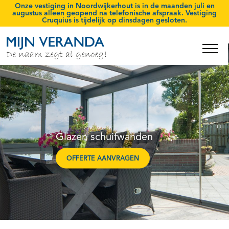
Onze vestiging in Noordwijkerhout is
in de maanden juli en
augustus
alleen geopend na telefonische afspraak. Vestiging
Cruquius is tijdelijk op
dinsdagen gesloten
.
Glazen schuifwanden
OFFERTE AANVRAGEN