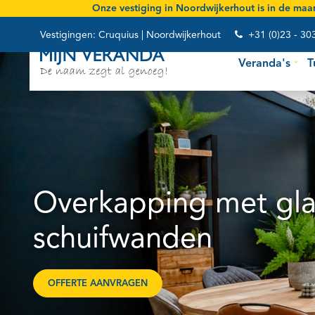
Onze vestiging in Noordwijkerhout is
in de maan
Vestigingen:
Cruquius
|
Noordwijkerhout
+31 (0)23 - 30
Veranda's
T
Overkapping met gl
schuifwanden
OFFERTE AANVRAGEN