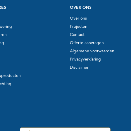
RES
OVER ONS
Over ons
wering
Projecten
eren
Contact
ing
Offerte aanvragen
Algemene voorwaarden
Privacyverklaring
Disclaimer
kproducten
ichting