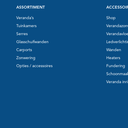
ASSORTIMENT
ACCESSOI
Veranda’s
Shop
Tuinkamers
Verandazon
Serres
Verandavlo
Glasschuifwanden
Ledverlicht
Carports
Wanden
Zonwering
Heaters
Opties / accessoires
Fundering
Schoonmaa
Veranda inr