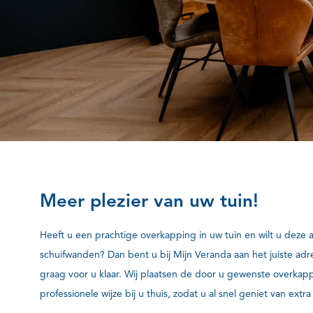
Meer plezier van uw tuin!
Heeft u een prachtige overkapping in uw tuin en wilt u deze a
schuifwanden? Dan bent u bij Mijn Veranda aan het juiste adr
graag voor u klaar. Wij plaatsen de door u gewenste overka
professionele wijze bij u thuis, zodat u al snel geniet van extr