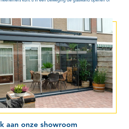
rmeenemers kunt u in één beweging de glaswand openen of
ek aan onze showroom