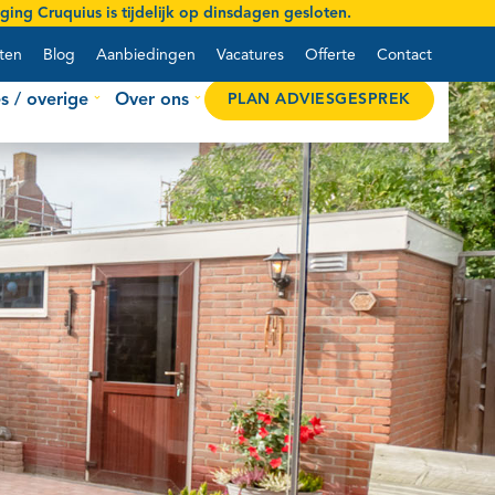
ing Cruquius is tijdelijk op
dinsdagen gesloten
.
ten
Blog
Aanbiedingen
Vacatures
Offerte
Contact
s / overige
Over ons
PLAN ADVIESGESPREK