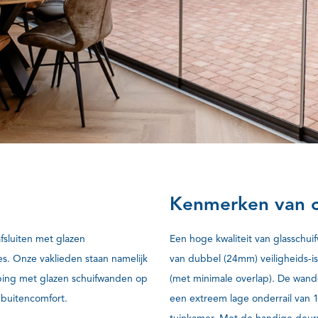
Kenmerken van 
fsluiten met glazen
Een hoge kwaliteit van glasschui
es. Onze vaklieden staan namelijk
van dubbel (24mm) veiligheids-is
pping met glazen schuifwanden op
(met minimale overlap). De wande
a buitencomfort.
een extreem lage onderrail van 1