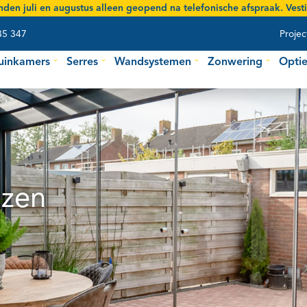
den juli en augustus
alleen geopend na telefonische afspraak. Vestig
35 347
Projec
uinkamers
Serres
Wandsystemen
Zonwering
Optie
azen