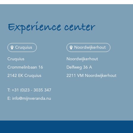
Experience center
Cruquius
Noordwijkerhout
Cruquius
Noordwijkerhout
Crommelinbaan 16
Delfweg 36 A
2142 EK Cruquius
2211 VM Noordwijkerhout
T:
+31 (0)23 - 3035 347
E:
info@mijnveranda.nu