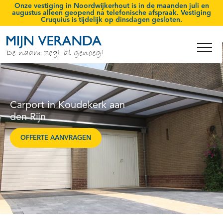
Onze vestiging in Noordwijkerhout is
in de maanden juli en
augustus
alleen geopend na telefonische afspraak. Vestiging
Cruquius is tijdelijk op
dinsdagen gesloten
.
Carport in Koudekerk aan
den Rijn
OFFERTE AANVRAGEN